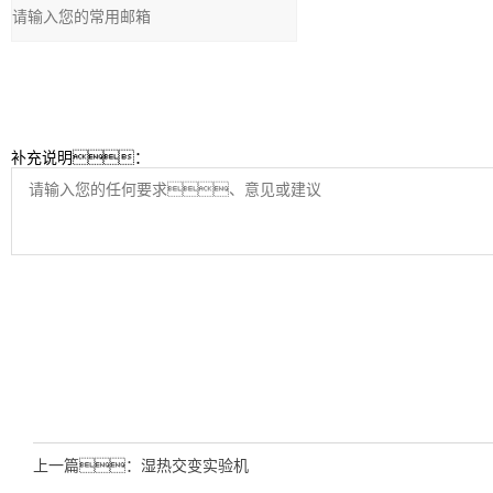
补充说明：
上一篇：
湿热交变实验机