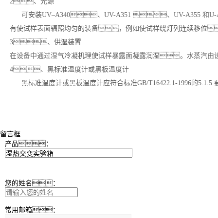
2、光源
可安装UV–A340、UV-A351 、UV-A355
有使试样表面辐照均匀的装备，例如使试样绕灯列连续移位
3、供湿装置
在设备中通过湿气冷凝机理使试样暴露面凝露润湿。水蒸汽由
4、黑标准温度计或黑板温度计
黑标准温度计或黑板温度计应符合标准GB/T16422.1-1996的5.1.
留言框
产品：
您的姓名：
常用邮箱：