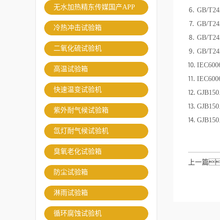
无水加热精东传媒国产APP
⒍ GB/T
⒎ GB/T
冷热冲击试验箱
⒏ GB/T2
二氧化硫试验机
⒐ GB/T2
⒑ IEC60
高温试验箱
⒒ IEC60
快速温变试验机
⒓ GJB15
⒔ GJB15
紫外耐气候试验箱
⒕ GJB15
氙灯耐气候试验机
臭氧老化试验箱
上一篇
防尘试验箱
淋雨试验箱
循环腐蚀试验机