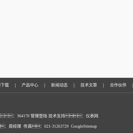
|
|
|
|
频下载
产品中心
新闻动态
技术文章
合作伙伴
：364170
管理登陆
技术支持：
仪表网
：周经理 传真：021-31263729
GoogleSitemap