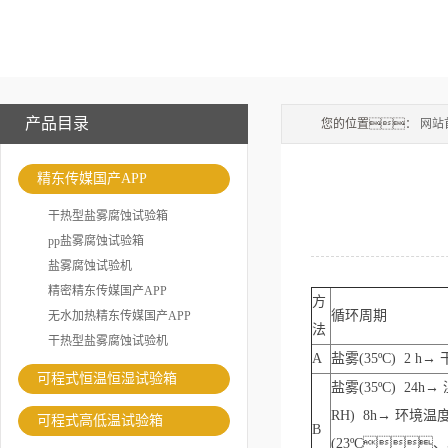
产品目录
您的位置：
网站
精东传媒国产APP
干热型盐雾腐蚀试验箱
pp盐雾腐蚀试验箱
盐雾腐蚀试验机
精密精东传媒国产APP
方
循环周期
无水加热精东传媒国产APP
法
干热型盐雾腐蚀试验机
A
盐雾(35ºC) 2 h→
可程式恒温恒湿试验箱
盐雾(35ºC) 24h→
RH) 8h→ 环境温度
可程式高低温试验箱
B
(23ºC、5