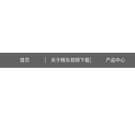
欢迎访问上海精东视频下载检测设备有限公司网站！
首页
关于精东视频下载
产品中心