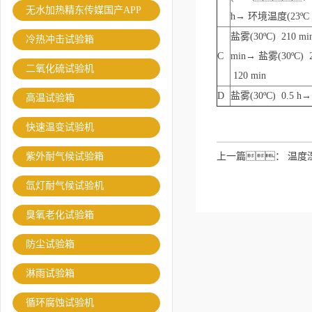
无水加热精东传媒国产APP
h→ 环境温度(23ºC
盐雾(30ºC) 210 m
冷热冲击试验箱
C
min→ 盐雾(30ºC) 
二氧化硫试验机
120 min
D
盐雾(30ºC) 0.5 h
高温试验箱
快速温变试验机
紫外耐气候试验箱
上一篇：
温度
准
氙灯耐气候试验机
臭氧老化试验箱
防尘试验箱
淋雨试验箱
循环腐蚀试验机